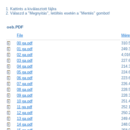
1. Kattints a kiválasztott fájlra
2. Válaszd a "Megnyitás", letöltés esetén a "Mentés" gombot!
oeb.PDF
File
Mére
00 ga.pdf
310.
01 ga.pdf
249.
02 ga.pdf
4,01
03 ga.pdf
227.
04 ga.pdf
214.
05 ga.pdf
224.
06 ga.pdf
223.
07 ga.pdf
226.
08 ga.pdf
228.
09 ga.pdf
228.
10 ga.pdf
251.
11 ga.pdf
252.
12 ga.pdf
250.
13 ga.pdf
249.
14 ga.pdf
248.