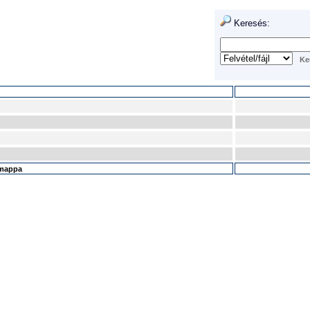
Keresés:
ó/mappa