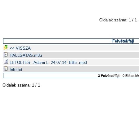
Oldalak száma: 1 / 1
Felvétel/fájl
<< VISSZA
HALLGATAS.m3u
LETOLTES - Adami L. 24.07.14. BB5..mp3
Info.txt
3 Felvétel/fájl - 0 Előad
Oldalak száma: 1 / 1