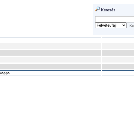
Keresés:
ó/mappa