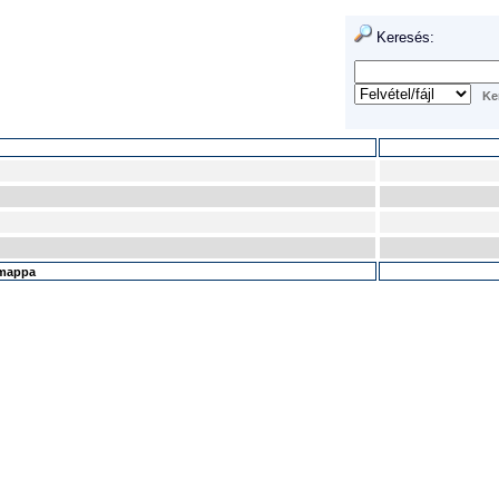
Keresés:
ó/mappa