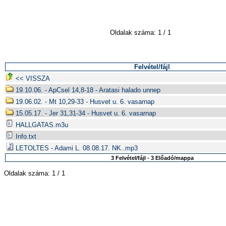
Oldalak száma: 1 / 1
Felvétel/fájl
<< VISSZA
19.10.06. - ApCsel 14,8-18 - Aratasi halado unnep
19.06.02. - Mt 10,29-33 - Husvet u. 6. vasarnap
15.05.17. - Jer 31,31-34 - Husvet u. 6. vasarnap
HALLGATAS.m3u
Info.txt
LETOLTES - Adami L. 08.08.17. NK..mp3
3 Felvétel/fájl - 3 Előadó/mappa
Oldalak száma: 1 / 1