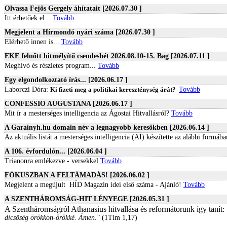
Olvassa Fejős Gergely áhítatait [2026.07.30 ]
Itt érhetőek el...
Tovább
Megjelent a Hírmondó nyári száma [2026.07.30 ]
Elérhető innen is...
Tovább
EKE felnőtt hitmélyítő csendeshét 2026.08.10-15. Bag [2026.07.11 ]
Meghívó és részletes program...
Tovább
Egy elgondolkoztató írás... [2026.06.17 ]
Laborczi Dóra:
Ki fizeti meg a politikai kereszténység árát?
Tovább
CONFESSIO AUGUSTANA [2026.06.17 ]
Mit ír a mesterséges intelligencia az Ágostai Hitvallásról?
Tovább
A Garainyh.hu domain név a legnagyobb keresőkben [2026.06.14 ]
Az aktuális listát a mesterséges intelligencia (AI) készítette az alábbi formába
A 106. évfordulón... [2026.06.04 ]
Trianonra emlékezve - versekkel
Tovább
FÓKUSZBAN A FELTÁMADÁS! [2026.06.02 ]
Megjelent a megújult HÍD Magazin idei első száma
- Ajánló!
Tovább
A SZENTHÁROMSÁG-HIT LÉNYEGE [2026.05.31 ]
A Szentháromságról Athanasius hitvallása és reformátorunk így tanít:
dicsőség örökkön-örökké. Ámen."
(1Tim 1,17)