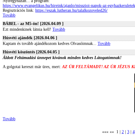
Nyíregyházán... a program:
https://www.evangelikus.hu/hireink/ajanlo/misszioi-napok-az-egyhazkerulet
Regisztrációs link:
https://eszak.lutheran.hu/talalkozoveled26/
Tovább
BÁBEL - az M5-ön! [2026.04.09 ]
Ezt mindenkinek látnia kell!
Tovább
Húsvéti ajándék [2026.04.06 ]
Kaptam és tovább ajándékozom kedves Olvasóimnak...
Tovább
Húsvéti köszöntés [2026.04.05 ]
Áldott Feltámadási ünnepet kívánok minden kedves Látogatómnak!
A golgotai kereszt már üres, mert:
AZ ÚR FELTÁMADT! AZ ÚR JÉZUS 
Tovább
««« «« 1 |
2
|
3
|
4