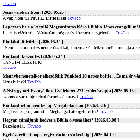
Tovább
Jézus valóban Isten! [2026.05.25 ]
A vak hiten túl
Paul E. Little írása
Tovább
Lapozzon bele a készülő Magyarázatos Károli-Biblia János evangéliumáb
Innen is elérhető... Várhatóan még ez év közepén megjelenik...
Tovább
Pünkösdi üdvözlet [2026.05.24 ]
"Nem hatalommal és nem erőszakkal, hanem az én lelkemmel! - mondja a S
Pünkösdi köszöntés [2026.05.24 ]
TANÚIM LESZTEK!
Tovább
Mennybemenetelkor elkezdődik Pünkösd 10 napos böjtje... És ma ér vége
Jézus hiány?!
Tovább
A Nyíregyházi Evangélikus Gyülekezet 273. születésnapja [2026.05.16 ]
azonos a város újratelepítésének dátumával
Tovább
Pünkösdhétfői csendesnap Vargabokorban [2026.05.16 ]
Meghívó és program itt...
Meghallgatható igehirdetés!
Tovább
Hogyan csináljunk kedvet a Biblia olvasásához? [2026.05.08 ]
Beszélgetés...
Tovább
Egyházkerületi nap - regisztráció: csütörtökig! [2026.04.19 ]